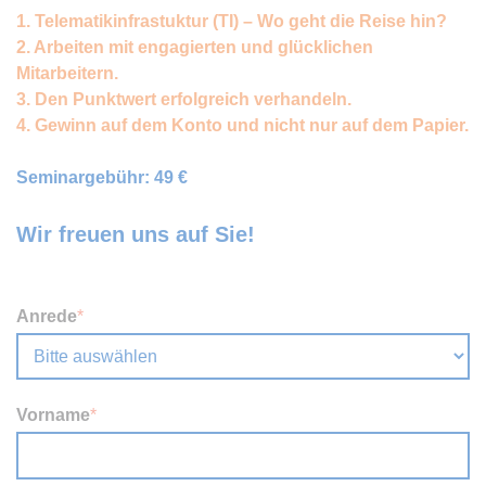
Angeboten von z.B. Facebook, Twitter
1. Telematikinfrastuktur (TI) – Wo geht die Reise hin?
und Google+.
2. Arbeiten mit engagierten und glücklichen
Betreibercookies
Mitarbeitern.
Diese Cookies sind erforderlich, um z.B.
3. Den Punktwert erfolgreich verhandeln.
den Kartendienst von Google Maps zu
nutzen, mit dem Sie sich Standorte
4. Gewinn auf dem Konto und nicht nur auf dem Papier.
unserer Kanzleien anzeigen lassen
können.
Seminargebühr: 49 €
Wir freuen uns auf Sie!
Anrede
*
Vorname
*