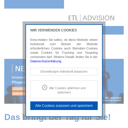
WIR VERWENDEN COOKIES
Entscheiden Sie selbst, ob diese Website neben
funktionell zum Betrieb der Website
erforderlichen Cookies auch Betreiber-Cookies
sowie Cookies für Tracking und Targeting
verwenden darf. Weitere Details finden Sie in der
Datenschutzerklärung
.
Notwendige Cookies
Einstellungen individuell anpassen
Diese Cookies sind erforderlich, um die
grundlegende Funktionalität der Website
zu sichern.
Alle Cookies ablehnen und
speichern
Tracking- und Targeting-Cookies
Diese Cookies sind erforderlich, um
Alle Cookies zulassen und speichern
unsere Website auf Ihre Bedürfnisse hin
zu optimieren. Hierzu gehört eine
Das bringt der Tag für Sie!
bedarfsgerechte Gestaltung und
fortlaufende Verbesserung unseres
Angebotes einschließlich der
Verknüpfung zu Social-Media-